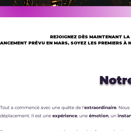
REJOIGNEZ DÈS MAINTENANT LA
REJOIGNEZ DÈS MAINTENANT LA
LANCEMENT PRÉVU EN MARS, SOYEZ LES PREMIERS À 
LANCEMENT PRÉVU EN MARS, SOYEZ LES PREMIERS À 
Notre
Tout a commencé avec une quête de l’
extraordinaire
. Nous
déplacement. Il est une
expérience
, une
émotion
, un
insta