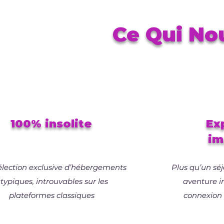
Ce Qui No
100% insolite
Ex
im
élection exclusive d’hébergements
Plus qu’un séj
typiques, introuvables sur les
aventure i
plateformes classiques
connexion 