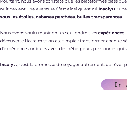
Pourtant, nous avons constaté que les plateformes classiq
nuit devient une aventure.C’est ainsi qu’est né
Insolytt
: une
sous les étoiles
,
cabanes perchées
,
bulles transparentes
…
Nous avons voulu réunir en un seul endroit les
expériences
l
découverte.Notre mission est simple : transformer chaque s
d’expériences uniques avec des hébergeurs passionnés qui v
Insolytt
, c’est la promesse de voyager autrement, de rêver pl
En 