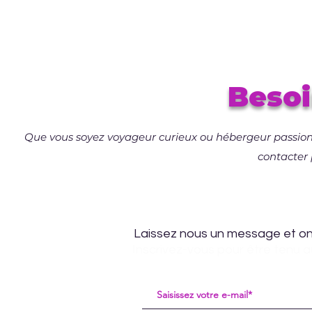
Besoi
Que vous soyez voyageur curieux ou hébergeur passio
contacter
Laissez nous un message et on 
Inscrivez-vous pour être tenu a